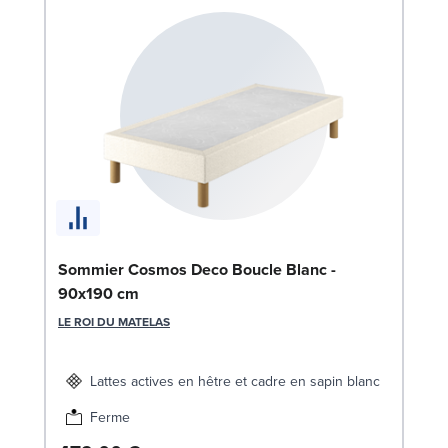
Bo
Sommier Cosmos Deco Boucle Blanc -
9
90x190 cm
LE
LE ROI DU MATELAS
Lattes actives en hêtre et cadre en sapin blanc
Ferme