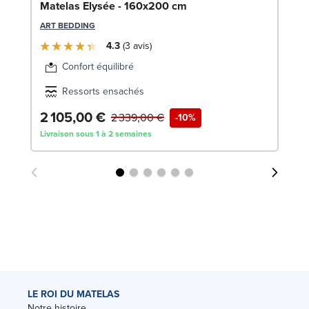
Bo
Matelas Elysée - 160x200 cm
LE
ART BEDDING
4.3
3
avis
Confort équilibré
Ressorts ensachés
2 105,00 €
1
2 339,00 €
-10%
Livraison sous 1 à 2 semaines
Liv
LE ROI DU MATELAS
Notre histoire