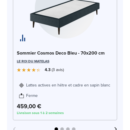
So
Sommier Cosmos Deco Bleu - 70x200 cm
7
LE ROI DU MATELAS
LE
4.3
3
avis
Lattes actives en hêtre et cadre en sapin blanc
Ferme
459,00 €
4
Livraison sous 1 à 2 semaines
Liv