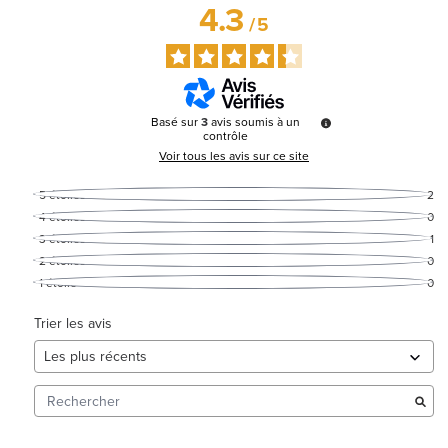
4.3
/
5
Basé sur
3
avis soumis à un
contrôle
Voir tous les avis sur ce site
5
étoiles
2
4
étoiles
0
3
étoiles
1
2
étoiles
0
1
étoile
0
Trier les avis