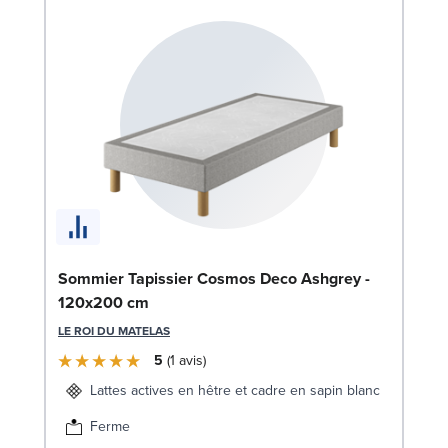
Bo
Sommier Tapissier Cosmos Deco Ashgrey -
1
120x200 cm
LE
LE ROI DU MATELAS
5
1
avis
Lattes actives en hêtre et cadre en sapin blanc
Ferme