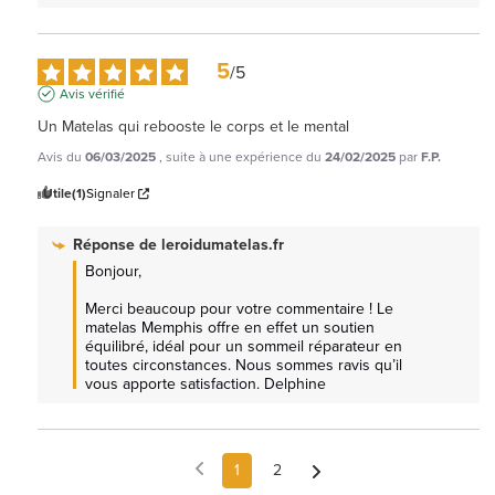
5
/
5
Avis vérifié
Un Matelas qui rebooste le corps et le mental
Avis du
06/03/2025
, suite à une expérience du
24/02/2025
par
F.P.
Utile
(1)
Signaler
Réponse de
leroidumatelas.fr
Bonjour,

Merci beaucoup pour votre commentaire ! Le 
matelas Memphis offre en effet un soutien 
équilibré, idéal pour un sommeil réparateur en 
toutes circonstances. Nous sommes ravis qu’il 
vous apporte satisfaction. Delphine
1
2