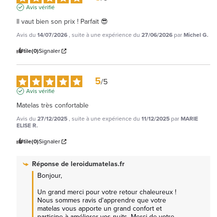
Avis vérifié
Il vaut bien son prix ! Parfait 😎
Avis du
14/07/2026
, suite à une expérience du
27/06/2026
par
Michel G.
Utile
(0)
Signaler
5
/
5
Avis vérifié
Matelas très confortable
Avis du
27/12/2025
, suite à une expérience du
11/12/2025
par
MARIE
ELISE R.
Utile
(0)
Signaler
Réponse de
leroidumatelas.fr
Bonjour, 

Un grand merci pour votre retour chaleureux ! 
Nous sommes ravis d'apprendre que votre 
matelas vous apporte un grand confort et 
participe à améliorer vos nuits. Merci de votre 