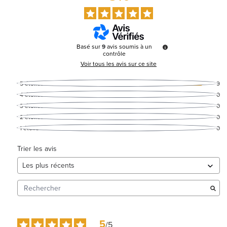
Basé sur
9
avis soumis à un
contrôle
Voir tous les avis sur ce site
5
étoiles
9
4
étoiles
0
3
étoiles
0
2
étoiles
0
1
étoile
0
Trier les avis
5
/
5