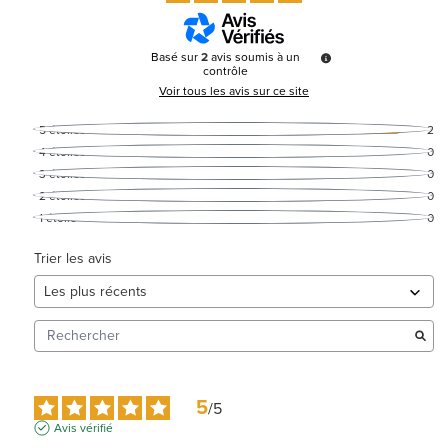
Basé sur
2
avis soumis à un
contrôle
Voir tous les avis sur ce site
5
étoiles
2
4
étoiles
0
3
étoiles
0
2
étoiles
0
1
étoile
0
Trier les avis
5
/
5
Avis vérifié