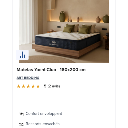
Bo
Matelas Yacht Club - 180x200 cm
1
ART BEDDING
LE
5
2
avis
Confort enveloppant
Ressorts ensachés