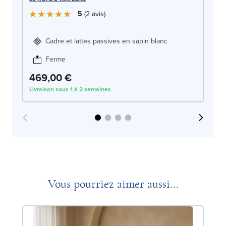
LE
5
2
avis
Cadre et lattes passives en sapin blanc
Ferme
469,00 €
4
Livraison sous 1 à 2 semaines
Liv
Vous pourriez aimer aussi...