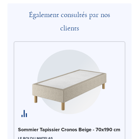
Également consultés par nos
clients
So
Sommier Tapissier Cronos Beige - 70x190 cm
c
LE ROI DU MATELAS