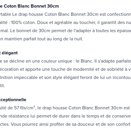
se Coton Blanc Bonnet 30cm
rtable Le drap housse Coton Blanc Bonnet 30cm est confection
lité : 100% coton. Doux et agréable au toucher, il garantit des nui
imal. Le bonnet de 30cm permet de l'adapter à toutes les épaiss
n maintien parfait tout au long de la nuit.
t élégant
 se décline en une couleur unique : le Blanc. Il s'adapte parfai
décoration et apporte une touche de modernité et de sobriété à 
finition impeccable et son style élégant feront de lui un inconto
it.
xceptionnelle
ité de 57 fils/cm², le drap housse Coton Blanc Bonnet 30cm est
ande résistance lui permet de durer dans le temps et de conserve
actes. Vous pourrez ainsi profiter de sa douceur et de son confor