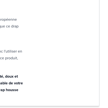
européenne
que ce drap
l'utiliser en
 ce produit,
é, doux et
nable de votre
drap housse