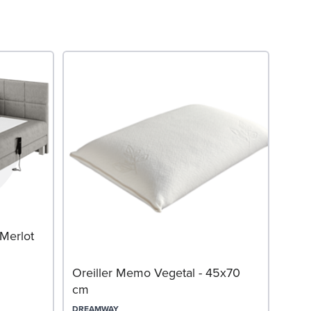
Mat
 Merlot
ART 
Oreiller Memo Vegetal - 45x70
cm
DREAMWAY