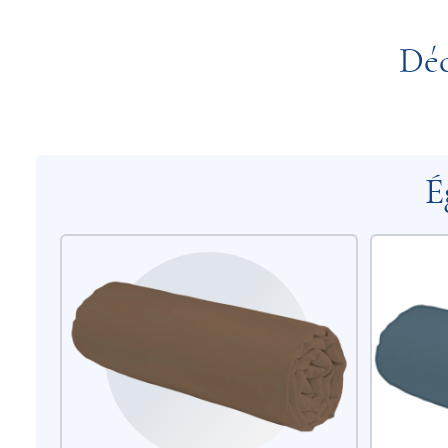
Déc
É