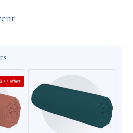
rent
ts
2 + 1 offert