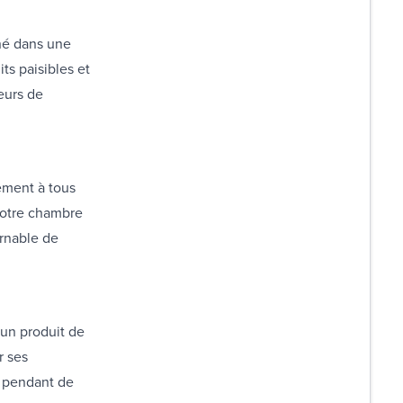
né dans une
ts paisibles et
eurs de
tement à tous
votre chambre
urnable de
 un produit de
r ses
t pendant de