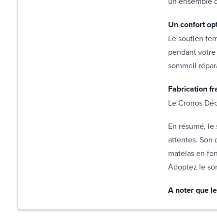
un ensemble de
Un confort op
Le soutien fe
pendant votre 
sommeil répar
Fabrication f
Le Cronos Déco
En résumé, le 
attentes. Son 
matelas en fon
Adoptez le som
A noter que le