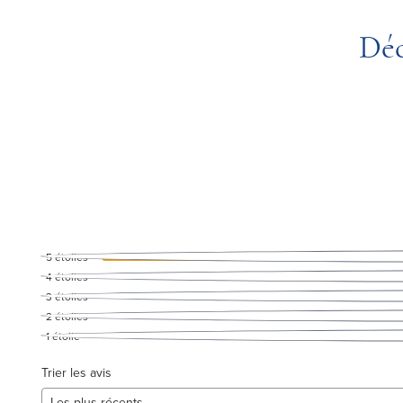
Déc
5
étoiles
4
étoiles
3
étoiles
2
étoiles
1
étoile
Trier les avis