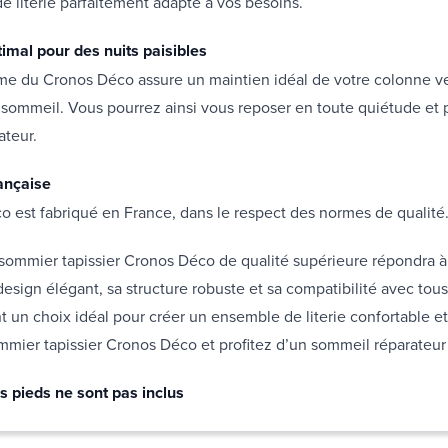
 literie parfaitement adapté à vos besoins.
timal pour des nuits paisibles
rme du Cronos Déco assure un maintien idéal de votre colonne v
sommeil. Vous pourrez ainsi vous reposer en toute quiétude et p
ateur.
rançaise
 est fabriqué en France, dans le respect des normes de qualité
sommier tapissier Cronos Déco de qualité supérieure répondra à
design élégant, sa structure robuste et sa compatibilité avec tous
t un choix idéal pour créer un ensemble de literie confortable et
mier tapissier Cronos Déco et profitez d’un sommeil réparateur 
s pieds ne sont pas inclus