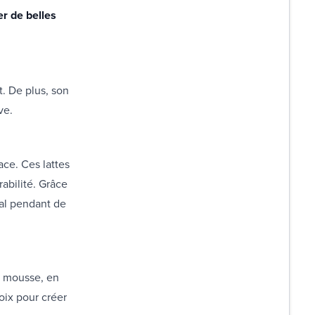
er de belles
. De plus, son
ve.
ace. Ces lattes
abilité. Grâce
mal pendant de
n mousse, en
oix pour créer