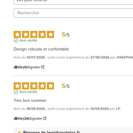
5
/
5
Avis vérifié
Design robuste et confortable
Avis du
14/07/2026
, suite à une expérience du
27/06/2026
par
JONATHAN
Utile
(0)
Signaler
5
/
5
Avis vérifié
Très bon sommier
Avis du
18/09/2024
, suite à une expérience du
10/04/2024
par
J.F.
Utile
(24)
Signaler
Réponse de
leroidumatelas.fr