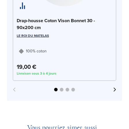
Dr
Drap-housse Coton Vison Bonnet 30 -
9
90x200 cm
LE
LE ROI DU MATELAS
100% coton
19,00 €
1
Livraison sous 3 à 4 jours
Liv
Vous pourriez aimer aussi...