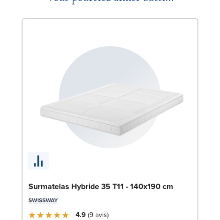
So
90
LE
Surmatelas Hybride 35 T11 - 140x190 cm
SWISSWAY
4.9
9
avis