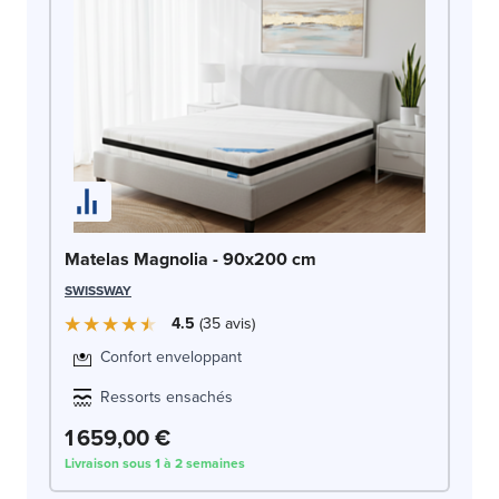
Ma
Matelas Magnolia - 90x200 cm
AR
SWISSWAY
4.5
35
avis
Confort enveloppant
Ressorts ensachés
1 659,00 €
1 
Livraison sous 1 à 2 semaines
Liv