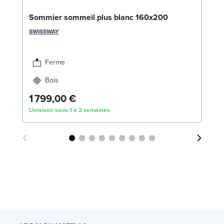
En
Sommier sommeil plus blanc 160x200
1
SWISSWAY
SW
1
Ferme
Liv
Bois
1 799,00 €
Livraison sous 1 à 2 semaines