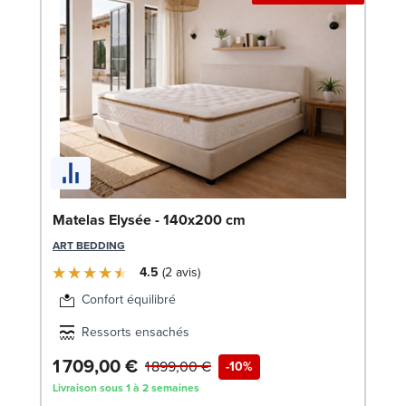
Bo
Matelas Elysée - 140x200 cm
14
ART BEDDING
LE
4.5
2
avis
Confort équilibré
Ressorts ensachés
1 709,00 €
1
1 899,00 €
-10%
Livraison sous 1 à 2 semaines
Liv