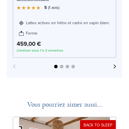
LE
5
1
avis
Lattes actives en hêtre et cadre en sapin blanc
Ferme
459,00 €
4
Livraison sous 1 à 2 semaines
Liv
Vous pourriez aimer aussi...
BACK TO SLEEP