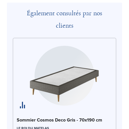
Également consultés par nos
clients
So
Sommier Cosmos Deco Gris - 70x190 cm
70
LE ROI DU MATELAS