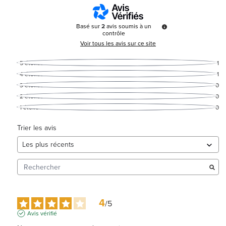
Basé sur
2
avis soumis à un
contrôle
Voir tous les avis sur ce site
5
étoiles
1
4
étoiles
1
3
étoiles
0
2
étoiles
0
1
étoile
0
Trier les avis
4
/
5
Avis vérifié