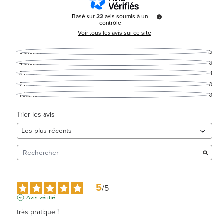
Basé sur
22
avis soumis à un
contrôle
Voir tous les avis sur ce site
5
étoiles
15
4
étoiles
6
3
étoiles
1
2
étoiles
0
1
étoile
0
Trier les avis
5
/
5
Avis vérifié
très pratique !