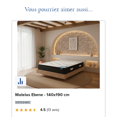
Vous pourriez aimer aussi...
Li
Matelas Ebene - 140x190 cm
LE
SWISSWAY
4.5
13
avis