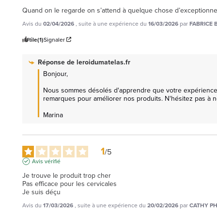
Quand on le regarde on s’attend à quelque chose d’exceptionnel 
Avis du
02/04/2026
, suite à une expérience du
16/03/2026
par
FABRICE B
Utile
(1)
Signaler
Réponse de
leroidumatelas.fr
Bonjour,

Nous sommes désolés d'apprendre que votre expérience ave
remarques pour améliorer nos produits. N'hésitez pas à n
Marina
1
/
5
Avis vérifié
Je trouve le produit trop cher 

Pas efficace pour les cervicales 

Je suis déçu
Avis du
17/03/2026
, suite à une expérience du
20/02/2026
par
CATHY PHI