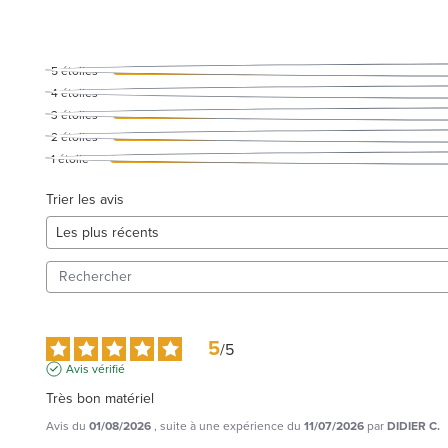
5
étoiles
4
étoiles
3
étoiles
2
étoiles
1
étoile
Trier les avis
5
/
5
Avis vérifié
Très bon matériel
Avis du
01/08/2026
, suite à une expérience du
11/07/2026
par
DIDIER C.