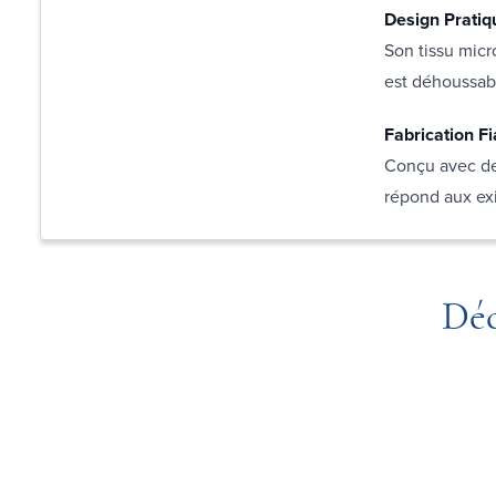
Design Pratiq
Son tissu micr
est déhoussabl
Fabrication Fi
Conçu avec des
répond aux exi
Déc