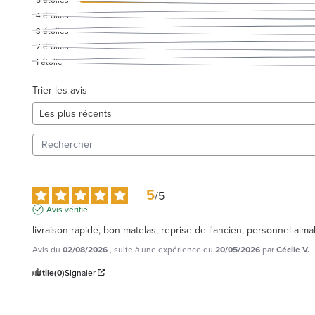
4
étoiles
3
étoiles
2
étoiles
1
étoile
Trier les avis
5
/
5
Avis vérifié
livraison rapide, bon matelas, reprise de l'ancien, personnel aima
Avis du
02/08/2026
, suite à une expérience du
20/05/2026
par
Cécile V.
Utile
(0)
Signaler