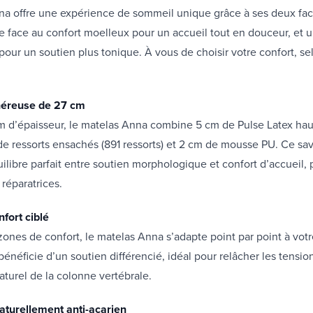
na offre une expérience de sommeil unique grâce à ses deux fa
 face au confort moelleux pour un accueil tout en douceur, et 
pour un soutien plus tonique. À vous de choisir votre confort, se
.
néreuse de 27 cm
m d’épaisseur, le matelas Anna combine 5 cm de Pulse Latex hau
de ressorts ensachés (891 ressorts) et 2 cm de mousse PU. Ce s
uilibre parfait entre soutien morphologique et confort d’accueil, 
réparatrices.
fort ciblé
zones de confort, le matelas Anna s’adapte point par point à votr
néficie d’un soutien différencié, idéal pour relâcher les tensio
aturel de la colonne vertébrale.
naturellement anti-acarien