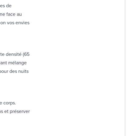
ces de
une face au
lon vos envies
te densité (65
avant mélange
pour des nuits
e corps.
ns et préserver