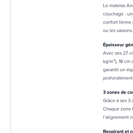
Le matelas An
couchage : une
confort ferme 
ou les saisons
Épaisseur gé
Avec ses 27 c
kg/m³), 18 cm 
garantit un éq
profondément 
3 zones de con
Grâce à ses 3 
Chaque zone bé
l’alignement n
Respirant et 