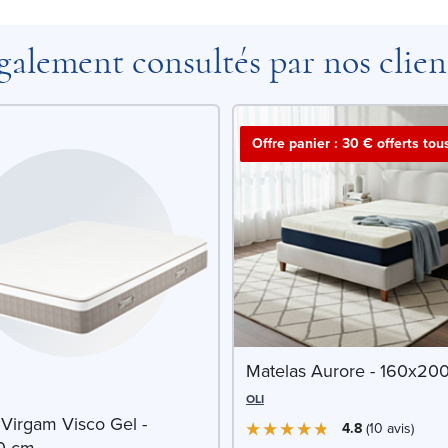
galement consultés par nos clien
Offre panier : 30 € offerts tou
Matelas Aurore - 160x20
OLI
 Virgam Visco Gel -
4.8
10
avis
0 cm