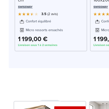
SWISSWAY
SWISSWAY
3.5
2
avis
Confort équilibré
Confo
Micro ressorts ensachés
Micr
1 199,00 €
1 199
Livraison sous 1 à 2 semaines
Livraison s