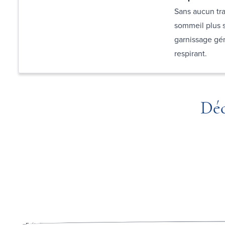
Sans aucun tra
sommeil plus s
garnissage gén
respirant.
Déc
5
étoiles