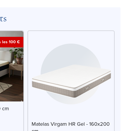
ts
s les 100 €
0 cm
Matelas Virgam HR Gel - 160x200
cm