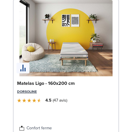
En
Matelas Ligo - 160x200 cm
(2
DORSOLINE
SW
4.5
47
avis
1
Liv
Confort ferme