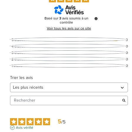
Basé sur
3
avis soumis à un
contrôle
Voir tous les avis sur ce site
5
étoiles
3
4
étoiles
0
3
étoiles
0
2
étoiles
0
1
étoile
0
Trier les avis
5
/
5
Avis vérifié