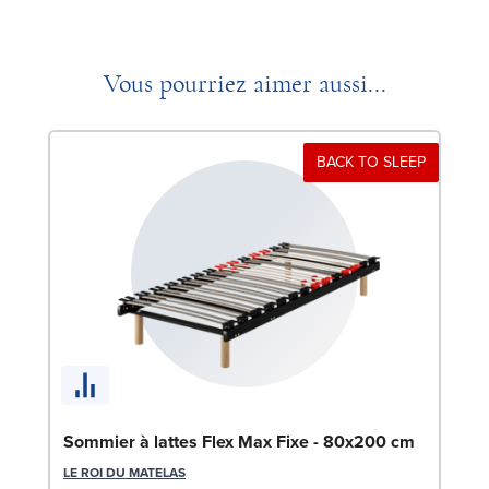
Vous pourriez aimer aussi...
BACK TO SLEEP
Or
Sommier à lattes Flex Max Fixe - 80x200 cm
OLI
LE ROI DU MATELAS