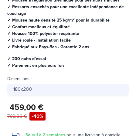
✓ Mousse à régulation thermique pour des nuits fraîches
✓ Ressorts ensachés pour une excellente indépendance de
couchage
✓ Mousse haute densité 25 kg/m³ pour la durabilité
✓ Confort moelleux et équilibré
✓ Housse 100% polyester respirante
✓ Livré roulé - installation facile
✓ Fabriqué aux Pays-Bas - Garantie 2 ans
✓ 200 nuits d’essai
✓ Paiement en plusieurs fois
Dimensions
:
180x200
459,00 €
769,00 €
-40%
Sous 1 à 2 semaines
pour une
livraison à domicile