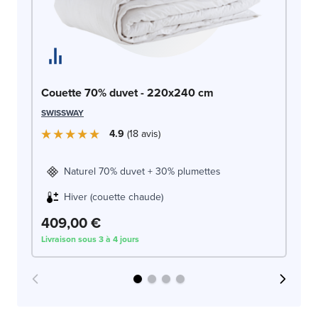
Ma
Couette 70% duvet - 220x240 cm
OLI
SWISSWAY
4.9
18
avis
Naturel 70% duvet + 30% plumettes
Hiver (couette chaude)
8
409,00 €
Livraison sous 3 à 4 jours
Liv