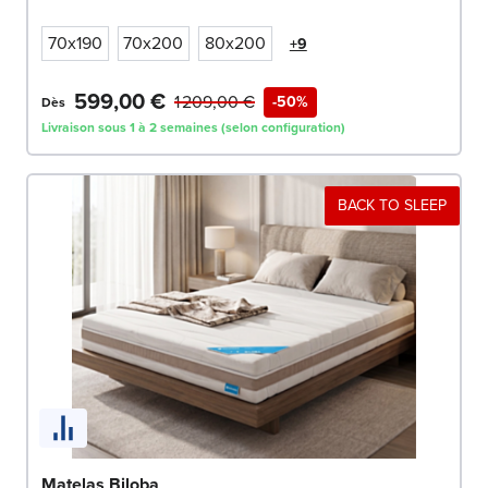
70x190
70x200
80x200
+9
599,00 €
1 209,00 €
-50%
Dès
Livraison sous 1 à 2 semaines (selon configuration)
BACK TO SLEEP
Matelas Biloba