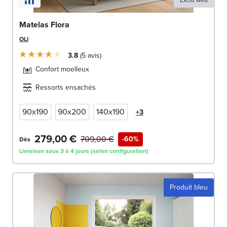
Exclu web
Matelas Flora
OLI
3.8
5
avis
Confort moelleux
Ressorts ensachés
90x190
90x200
140x190
+3
279,00 €
709,00 €
-60%
Dès
Livraison sous 3 à 4 jours (selon configuration)
Produit bleu