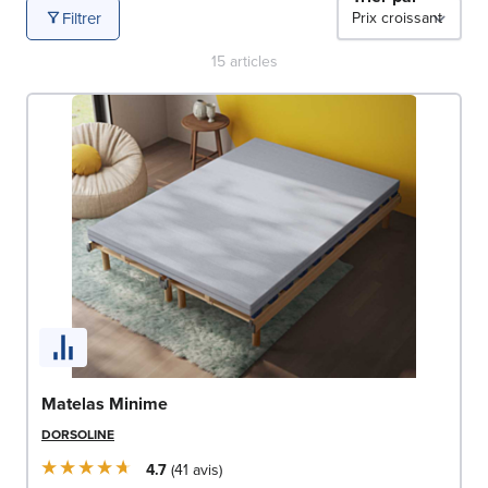
durabilité et technologie afin de répondre aux attentes
Filtrer
des dormeurs les plus exigeants. Grâce à une offre
variée et régulièrement enrichie, il est facile de comparer
15
articles
les matériaux, les niveaux de maintien et les formats
pour choisir le matelas qui correspond parfaitement à
vos besoins.
Matelas Minime
DORSOLINE
4.7
41
avis