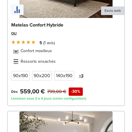
Exclu web
Matelas Confort Hybride
OLI
5
1
avis
Confort moelleux
Ressorts ensachés
90x190
90x200
140x190
+3
559,00 €
799,00 €
-30%
Dès
Livraison sous 3 à 4 jours (selon configuration)