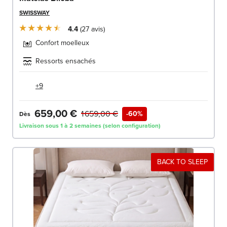
SWISSWAY
4.4
27
avis
Confort moelleux
Ressorts ensachés
+9
659,00 €
1 659,00 €
-60%
Dès
Livraison sous 1 à 2 semaines (selon configuration)
BACK TO SLEEP