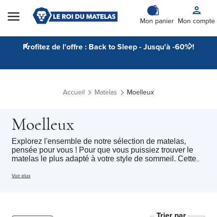
Skip to Content
Mon panier
Mon compte
Profitez de l'offre : Back to Sleep - Jusqu'à -60% !
Accueil
Matelas
Moelleux
Moelleux
Explorez l'ensemble de notre sélection de matelas,
pensée pour vous ! Pour que vous puissiez trouver le
matelas le plus adapté à votre style de sommeil. Cette
catégorie regroupe l'ensemble de nos matelas au
confort Moelleux avec tous type de dimension du
Voir plus
matelas 1 personne
au
matelas 2 personnes
: chaque
dormeur peut trouver le matelas idéal pour profiter d’un
sommeil réparateur tout au long de la nuit.
Nous sélectionnons des modèles alliant confort,
Trier par