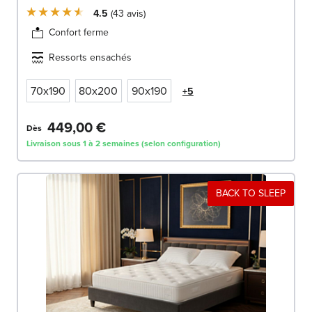
4.5
43
avis
Confort ferme
Ressorts ensachés
70x190
80x200
90x190
+5
449,00 €
Dès
Livraison sous 1 à 2 semaines (selon configuration)
BACK TO SLEEP