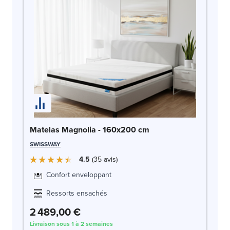
Ma
Matelas Magnolia - 160x200 cm
AR
SWISSWAY
4.5
35
avis
Confort enveloppant
Ressorts ensachés
2 489,00 €
2
Livraison sous 1 à 2 semaines
Liv