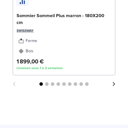
En
Sommier Sommeil Plus marron - 180X200
8
cm
SW
SWISSWAY
1
Ferme
Liv
Bois
1 899,00 €
Livraison sous 1 à 2 semaines