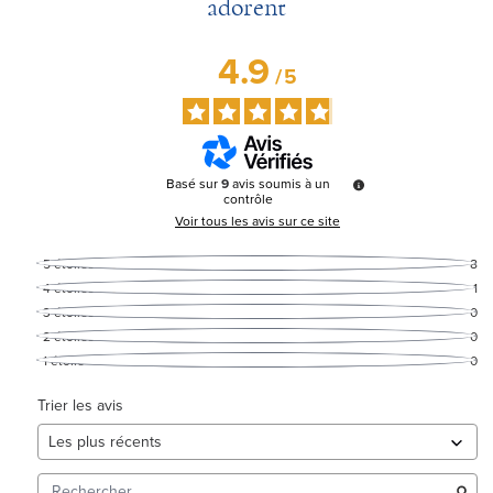
adorent
4.9
/
5
Basé sur
9
avis soumis à un
contrôle
Voir tous les avis sur ce site
5
étoiles
8
4
étoiles
1
3
étoiles
0
2
étoiles
0
1
étoile
0
Trier les avis