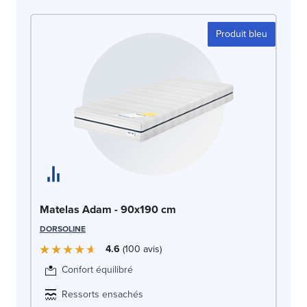
Produit bleu
Ma
Matelas Adam - 90x190 cm
OLI
DORSOLINE
4.6
100
avis
Confort équilibré
Ressorts ensachés