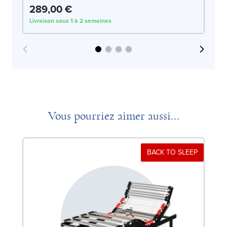
289,00 €
2
Livraison sous 1 à 2 semaines
Liv
Vous pourriez aimer aussi...
BACK TO SLEEP