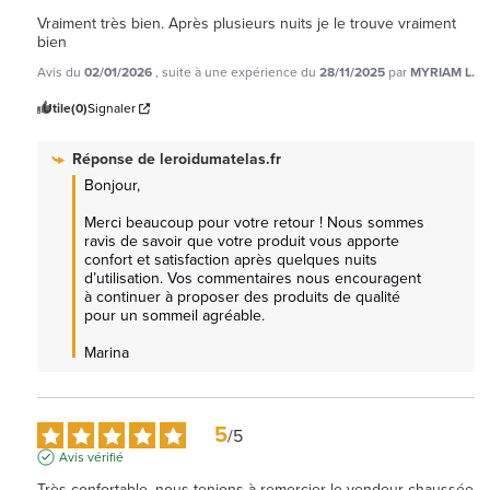
Vraiment très bien. Après plusieurs nuits je le trouve vraiment 
bien
Avis du
02/01/2026
, suite à une expérience du
28/11/2025
par
MYRIAM L.
Utile
(0)
Signaler
Réponse de
leroidumatelas.fr
Bonjour,

Merci beaucoup pour votre retour ! Nous sommes 
ravis de savoir que votre produit vous apporte 
confort et satisfaction après quelques nuits 
d’utilisation. Vos commentaires nous encouragent 
à continuer à proposer des produits de qualité 
pour un sommeil agréable.

Marina
5
/
5
Avis vérifié
Très confortable, nous tenions à remercier le vendeur chaussée 