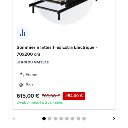
En
9
SW
Sommier à lattes Flex Extra Electrique -
70x200 cm
1
LE ROI DU MATELAS
Liv
Ferme
Bois
615,00 €
769,00 €
-154,00 €
Livraison sous 1 à 2 semaines