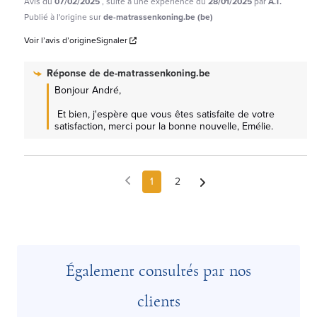
Avis du
07/02/2025
, suite à une expérience du
28/01/2025
par
A.T.
Publié à l'origine sur
de-matrassenkoning.be (be)
Voir l’avis d’origine
Signaler
Réponse de
de-matrassenkoning.be
Bonjour André,

 Et bien, j'espère que vous êtes satisfaite de votre 
satisfaction, merci pour la bonne nouvelle, Emélie.
1
2
Également consultés par nos
clients