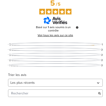
5
/
5
Basé sur
1
avis soumis à un
contrôle
Voir tous les avis sur ce site
5
étoiles
1
4
étoiles
0
3
étoiles
0
2
étoiles
0
1
étoile
0
Trier les avis