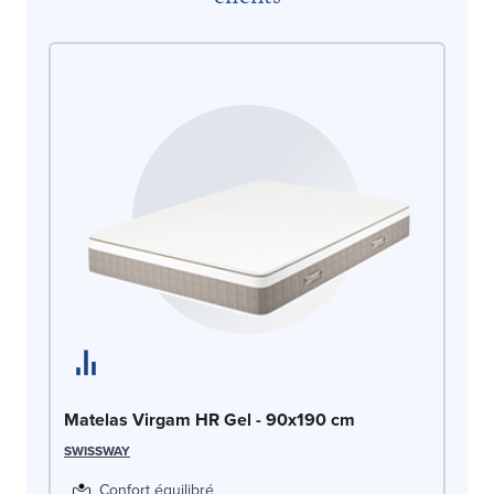
Ma
AR
Matelas Virgam HR Gel - 90x190 cm
SWISSWAY
Confort équilibré