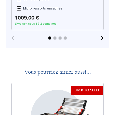
Micro ressorts ensachés
1 009,00 €
1
Livraison sous 1 à 2 semaines
Liv
Vous pourriez aimer aussi...
BACK TO SLEEP