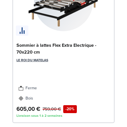
En
Sommier à lattes Flex Extra Electrique -
c
70x220 cm
SW
LE ROI DU MATELAS
1
Liv
Ferme
Bois
605,00 €
759,00 €
-20%
Livraison sous 1 à 2 semaines