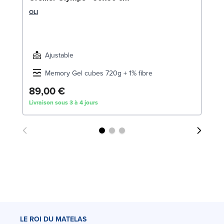
DR
OLI
Ajustable
Memory Gel cubes 720g + 1% fibre
1
89,00 €
Livraison sous 3 à 4 jours
Liv
LE ROI DU MATELAS