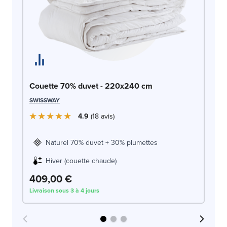
So
Couette 70% duvet - 220x240 cm
c
SWISSWAY
LE
4.9
18
avis
Naturel 70% duvet + 30% plumettes
Hiver (couette chaude)
409,00 €
4
Livraison sous 3 à 4 jours
Liv