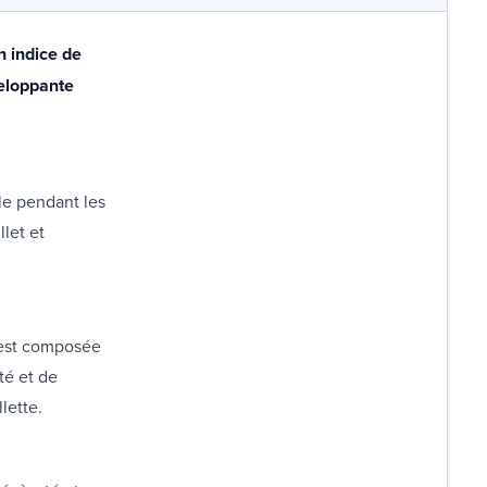
n indice de
veloppante
le pendant les
llet et
e est composée
té et de
lette.