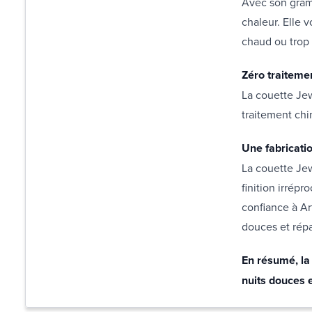
Avec son gramm
chaleur. Elle v
chaud ou trop 
Zéro traiteme
La couette Je
traitement chi
Une fabricati
La couette Jew
finition irrép
confiance à Ar
douces et répa
En résumé, la 
nuits douces e