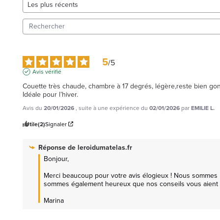
5
/
5
Avis vérifié
Couette très chaude, chambre à 17 degrés, légère,reste bien gonfl
Idéale pour l’hiver.
Avis du
20/01/2026
, suite à une expérience du
02/01/2026
par
EMILIE L.
Utile
(2)
Signaler
Réponse de
leroidumatelas.fr
Bonjour, 

Merci beaucoup pour votre avis élogieux ! Nous sommes ra
sommes également heureux que nos conseils vous aient été 
Marina