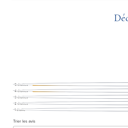
Déc
5
étoiles
4
étoiles
3
étoiles
2
étoiles
1
étoile
Trier les avis