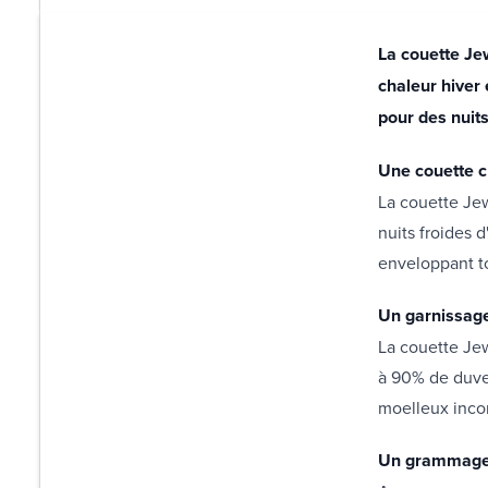
La couette Je
chaleur hiver
pour des nuits
Une couette c
La couette Jew
nuits froides d
enveloppant to
Un garnissage
La couette Jew
à 90% de duvet
moelleux incom
Un grammage p