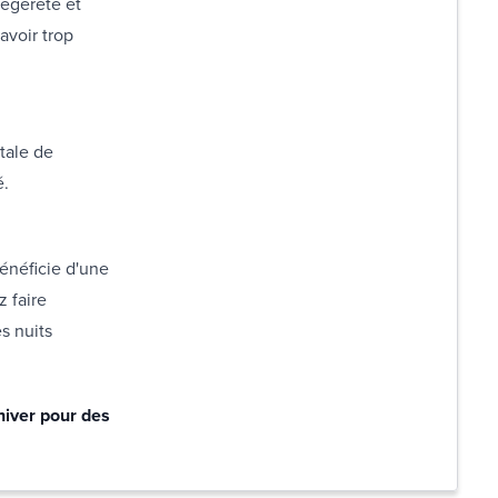
légèreté et
avoir trop
tale de
é.
énéficie d'une
z faire
s nuits
hiver pour des