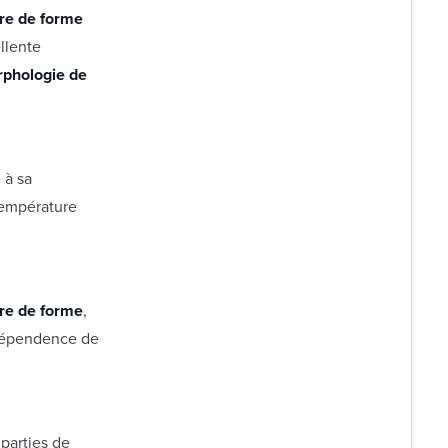
e de forme
llente
rphologie de
 à sa
température
e de forme
,
ndépendence de
 parties de