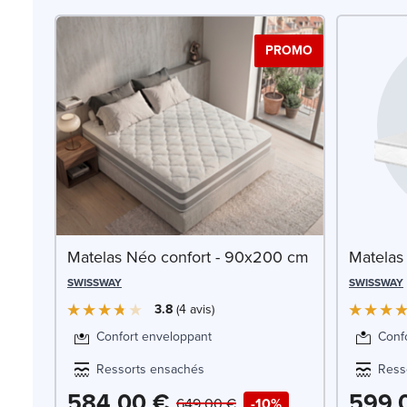
PROMO
Matelas Néo confort - 90x200 cm
Matelas
SWISSWAY
SWISSWAY
3.8
4
avis
Confort enveloppant
Confo
Ressorts ensachés
Ress
584,00 €
599,
649,00 €
-10%