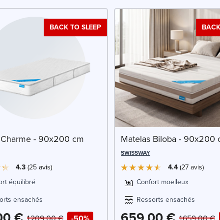
BACK TO SLEEP
BACK
 Charme - 90x200 cm
Matelas Biloba - 90x200
SWISSWAY
4.3
25
avis
4.4
27
avis
rt équilibré
Confort moelleux
orts ensachés
Ressorts ensachés
00 €
659,00 €
1 209,00 €
-50%
1 659,00 €