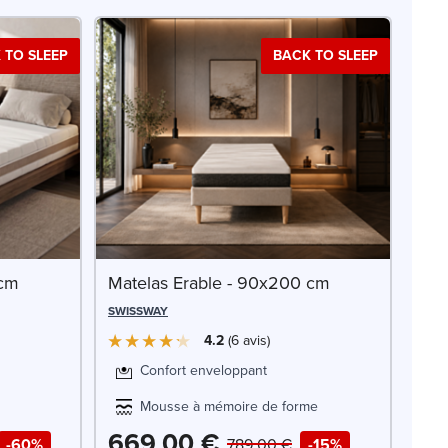
 TO SLEEP
BACK TO SLEEP
 cm
Matelas Erable - 90x200 cm
SWISSWAY
4.2
6
avis
Confort enveloppant
Mousse à mémoire de forme
669,00 €
-60%
789,00 €
-15%