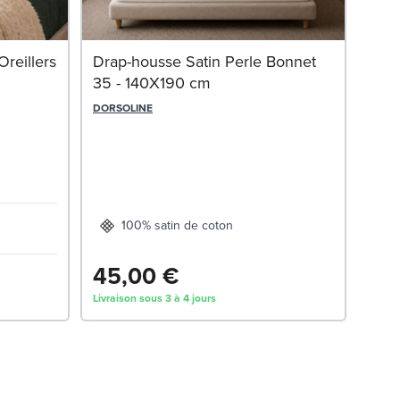
Ore
reillers
Drap-housse Satin Perle Bonnet
35 - 140X190 cm
OLI
DORSOLINE
100% satin de coton
45,00 €
89
Livraison sous 3 à 4 jours
Livrai