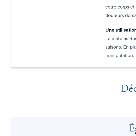
votre corps et
douleurs dorsa
Une utilisatio
Le matelas Ros
saisons. En plu
manipulation. 
Déc
É