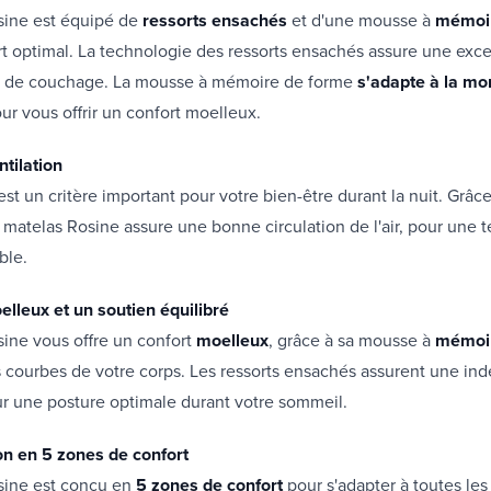
sine est équipé de
ressorts ensachés
et d'une mousse à
mémoir
t optimal. La technologie des ressorts ensachés assure une exce
 de couchage. La mousse à mémoire de forme
s'adapte à la mo
ur vous offrir un confort moelleux.
tilation
est un critère important pour votre bien-être durant la nuit. Grâce
 matelas Rosine assure une bonne circulation de l'air, pour une 
ble.
lleux et un soutien équilibré
ine vous offre un confort
moelleux
, grâce à sa mousse à
mémoir
s courbes de votre corps. Les ressorts ensachés assurent une i
r une posture optimale durant votre sommeil.
n en 5 zones de confort
sine est conçu en
5 zones de confort
pour s'adapter à toutes les