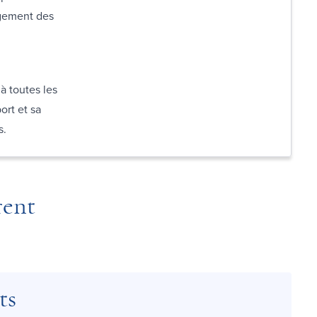
agement des
à toutes les
ort et sa
s.
rent
ts