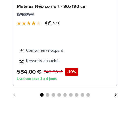
So
Matelas Néo confort - 90x190 cm
9
SWISSWAY
SW
4
5
avis
Confort enveloppant
Ressorts ensachés
584,00 €
6
649,00 €
-10%
Livraison sous 3 à 4 jours
Liv