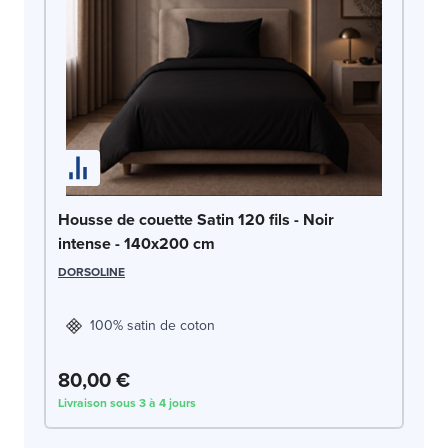
Ho
Housse de couette Satin 120 fils - Noir
1
intense - 140x200 cm
DO
DORSOLINE
100% satin de coton
80,00 €
8
Livraison sous 3 à 4 jours
Liv