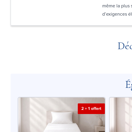
même la plus 
d’exigences él
Déc
É
2 + 1 offert