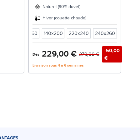
Naturel (90% duvet)
Hiver (couette chaude)
x240
240x260
140x200
220x240
240x260
-50,00
229,00 €
279,00 €
Dès
1 
€
Livraison sous 4 à 6 semaines
Livrai
ANTAGES