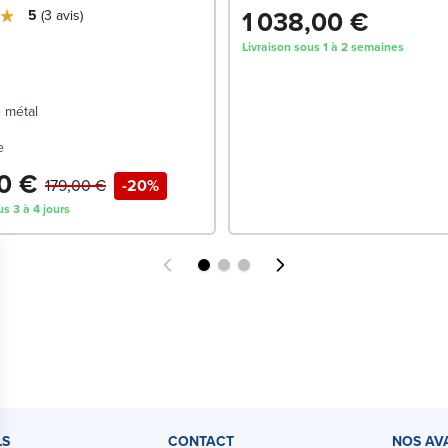
1 038,00 €
5
3
avis
Livraison sous 1 à 2 semaines
140x200
220
 métal
e
0 €
179,00 €
-20%
us 3 à 4 jours
LS
CONTACT
NOS AV