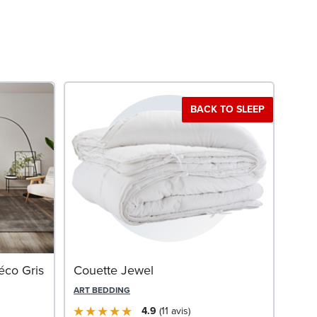
BACK TO SLEEP
Offr
Mat
éco Gris
Couette Jewel
OLI
ART BEDDING
4.9
11
avis