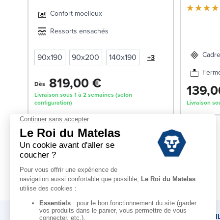
Confort moelleux
Ressorts ensachés
Cadre
90x190
90x200
140x190
+3
Ferm
819,00 €
Dès
139,0
Livraison sous 1 à 2 semaines (selon
configuration)
Livraison so
LE ROI DU MATELAS
CONSEI