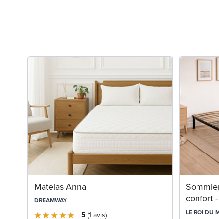
Matelas Anna
Sommier 
confort
DREAMWAY
LE ROI DU 
5
1
avis