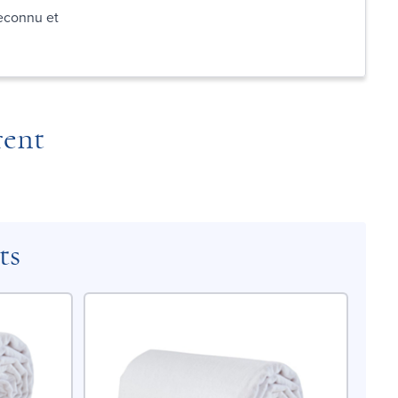
reconnu et
rent
ts