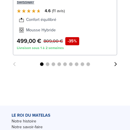
9
SWISSWAY
SW
4.6
11
avis
Confort équilibré
Mousse Hybride
499,00 €
6
809,00 €
-35%
Livraison sous 1 à 2 semaines
Liv
LE ROI DU MATELAS
Notre histoire
Notre savoir-faire