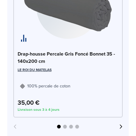
Dr
Drap-housse Percale Gris Foncé Bonnet 35 -
1
140x200 cm
DO
LE ROI DU MATELAS
100% percale de coton
35,00 €
3
Livraison sous 3 à 4 jours
Liv