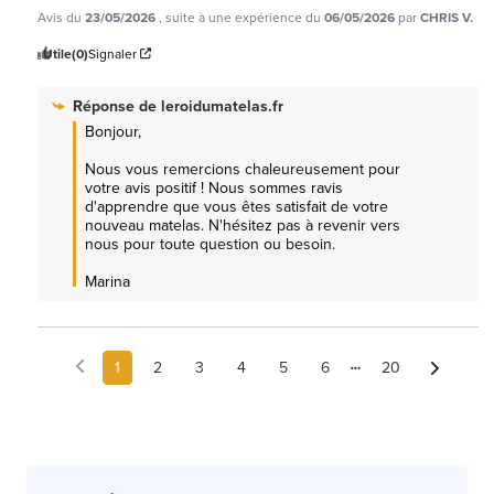
Avis du
23/05/2026
, suite à une expérience du
06/05/2026
par
CHRIS V.
Utile
(0)
Signaler
Réponse de
leroidumatelas.fr
Bonjour,

Nous vous remercions chaleureusement pour 
votre avis positif ! Nous sommes ravis 
d'apprendre que vous êtes satisfait de votre 
nouveau matelas. N'hésitez pas à revenir vers 
nous pour toute question ou besoin. 

Marina
1
2
3
4
5
6
20