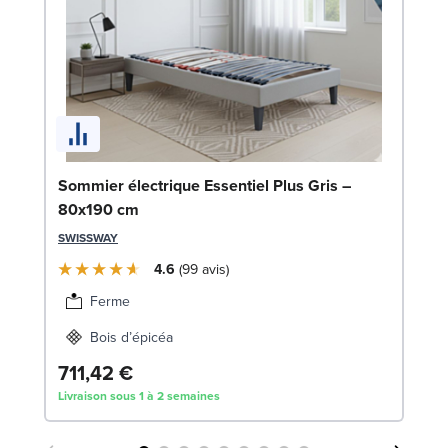
En
Sommier électrique Essentiel Plus Gris –
c
80x190 cm
SW
SWISSWAY
1
4.6
99
avis
Liv
Ferme
Bois d’épicéa
711,42 €
Livraison sous 1 à 2 semaines