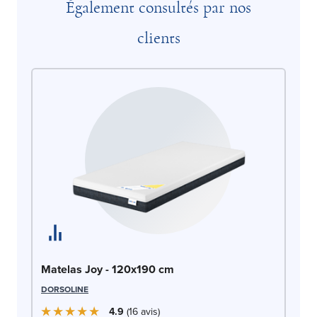
Également consultés par nos
clients
Ma
Matelas Joy - 120x190 cm
OLI
DORSOLINE
4.9
16
avis