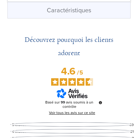
Caractéristiques
Découvrez pourquoi les clients
adorent
4.6
/
5
Basé sur
99
avis soumis à un
contrôle
Voir tous les avis sur ce site
5
étoiles
69
4
étoiles
21