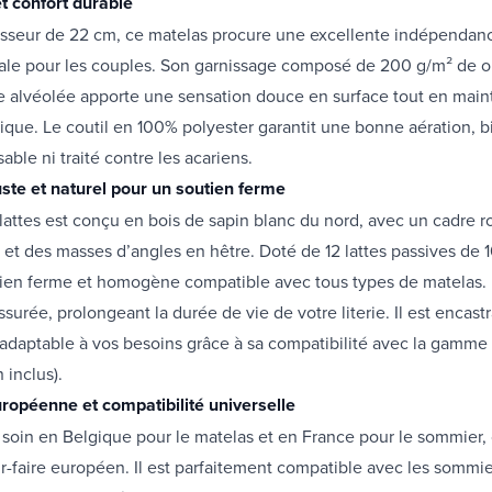
et confort durable
sseur de 22 cm, ce matelas procure une excellente indépendan
ale pour les couples. Son garnissage composé de 200 g/m² de o
alvéolée apporte une sensation douce en surface tout en main
que. Le coutil en 100% polyester garantit une bonne aération, bi
able ni traité contre les acariens.
te et naturel pour un soutien ferme
attes est conçu en bois de sapin blanc du nord, avec un cadre r
et des masses d’angles en hêtre. Doté de 12 lattes passives de 1
utien ferme et homogène compatible avec tous types de matelas. 
ssurée, prolongeant la durée de vie de votre literie. Il est encas
t adaptable à vos besoins grâce à sa compatibilité avec la gamme
 inclus).
uropéenne et compatibilité universelle
 soin en Belgique pour le matelas et en France pour le sommier
oir-faire européen. Il est parfaitement compatible avec les sommier