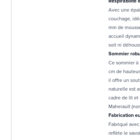
Respirabilité 
Avec une épai
couchage, idé
mm de mousse 
accueil dynami
soit ni déhouss
Sommier robus
Ce sommier à l
cm de hauteur 
il offre un so
naturelle est a
cadre de lit e
Maherault (non
Fabrication e
Fabriqué avec
reflète le sav