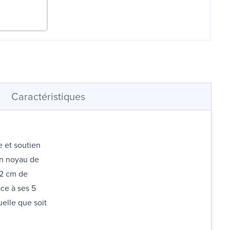
Caractéristiques
e et soutien
un noyau de
 2 cm de
ce à ses 5
uelle que soit