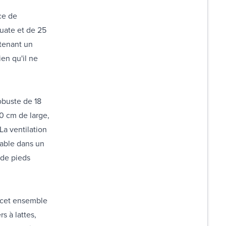
ce de
uate et de 25
tenant un
en qu'il ne
obuste de 18
0 cm de large,
La ventilation
trable dans un
 de pieds
, cet ensemble
s à lattes,