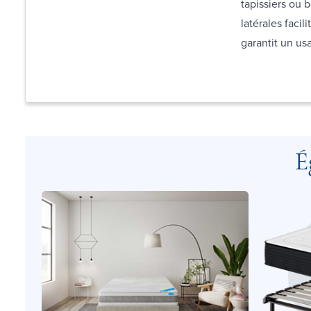
tapissiers ou 
latérales facil
garantit un usa
É