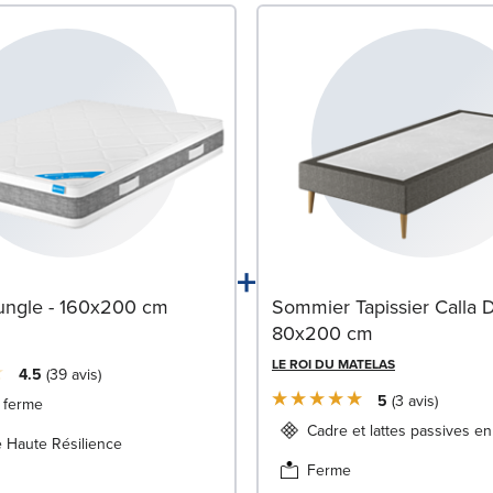
+
ungle - 160x200 cm
Sommier Tapissier Calla D
80x200 cm
LE ROI DU MATELAS
4.5
39
avis
5
3
avis
 ferme
Cadre et lattes passives en
 Haute Résilience
Ferme