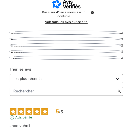
Basé sur
41
avis soumis à un
contrôle
Voir tous les avis sur ce site
5
étoiles
30
4
étoiles
9
3
étoiles
2
2
étoiles
0
1
étoile
0
Trier les avis
5
/
5
Avis vérifié
Jhgdtyuhgjj