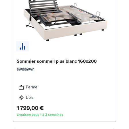
So
Sommier sommeil plus blanc 160x200
1
SWISSWAY
SW
Ferme
Bois
1 799,00 €
1
Livraison sous 1 à 2 semaines
Liv