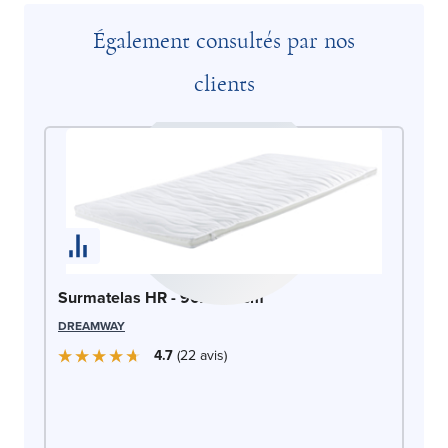
Également consultés par nos
clients
Surmatelas HR - 90x200 cm
DREAMWAY
4.7
22
avis
Ma
DO