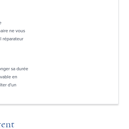
e
aire ne vous
l réparateur
onger sa durée
avable en
iter d'un
rent