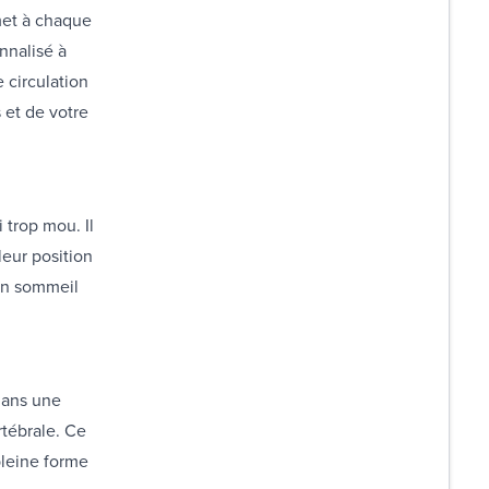
met à chaque
nnalisé à
 circulation
 et de votre
i trop mou. Il
eur position
un sommeil
dans une
rtébrale. Ce
pleine forme