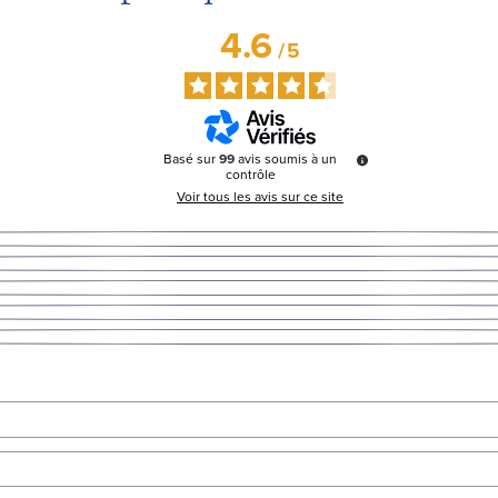
4.6
/
5
Basé sur
99
avis soumis à un
contrôle
Voir tous les avis sur ce site