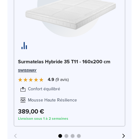
Ma
OLI
Surmatelas Hybride 35 T11 - 160x200 cm
SWISSWAY
4.9
9
avis
Confort équilibré
Mousse Haute Résilience
4
389,00 €
Livraison sous 1 à 2 semaines
Liv