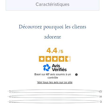
Caractéristiques
Découvrez pourquoi les clients
adorent
4.4
/
5
Basé sur
67
avis soumis à un
contrôle
Voir tous les avis sur ce site
5
étoiles
45
4
étoiles
14
3
étoiles
3