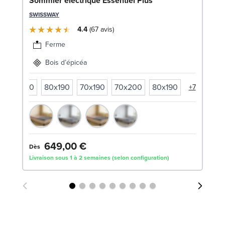
En
Sommier électrique Essentiel Plus
c
SWISSWAY
SW
4.4
67
avis
1
Ferme
Liv
Bois d’épicéa
70x200
80x190
70x190
70x200
80x190
+7
649,00 €
Dès
Livraison sous 1 à 2 semaines (selon configuration)