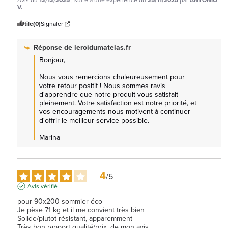
Avis du
12/12/2025
, suite à une expérience du
25/11/2025
par
ANTONIO
V.
Utile
(0)
Signaler
Réponse de
leroidumatelas.fr
Bonjour,

Nous vous remercions chaleureusement pour 
votre retour positif ! Nous sommes ravis 
d'apprendre que notre produit vous satisfait 
pleinement. Votre satisfaction est notre priorité, et 
vos encouragements nous motivent à continuer 
d'offrir le meilleur service possible.

Marina
4
/
5
Avis vérifié
pour 90x200 sommier éco

Je pèse 71 kg et il me convient très bien

Solide/plutot résistant, apparemment

Très bon rapport qualité/prix, de mon avis.