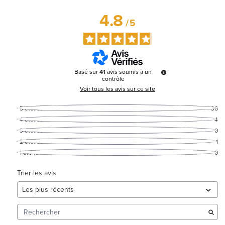
4.8
/
5
Basé sur
41
avis soumis à un
contrôle
Voir tous les avis sur ce site
5
étoiles
36
4
étoiles
4
3
étoiles
0
2
étoiles
1
1
étoile
0
Trier les avis