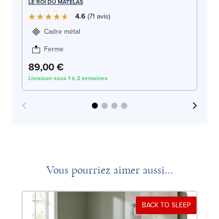
LE
LE ROI DU MATELAS
4.6
71
avis
Cadre métal
Ferme
89,00 €
1
Livraison sous 1 à 2 semaines
Liv
Vous pourriez aimer aussi...
BACK TO SLEEP