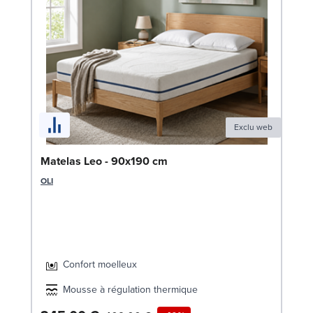
Exclu web
Li
Matelas Leo - 90x190 cm
LE
OLI
1
Liv
Confort moelleux
Mousse à régulation thermique