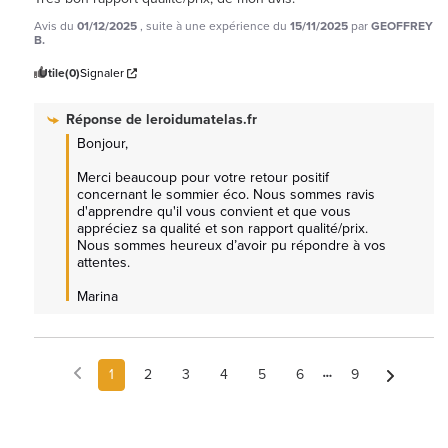
Avis du
01/12/2025
, suite à une expérience du
15/11/2025
par
GEOFFREY
B.
Utile
(0)
Signaler
Réponse de
leroidumatelas.fr
Bonjour,

Merci beaucoup pour votre retour positif 
concernant le sommier éco. Nous sommes ravis 
d'apprendre qu'il vous convient et que vous 
appréciez sa qualité et son rapport qualité/prix. 
Nous sommes heureux d’avoir pu répondre à vos 
attentes.

Marina
1
2
3
4
5
6
9