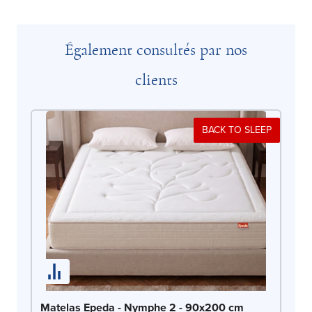
Également consultés par nos
clients
BACK TO SLEEP
Ma
Matelas Epeda - Nymphe 2 - 90x200 cm