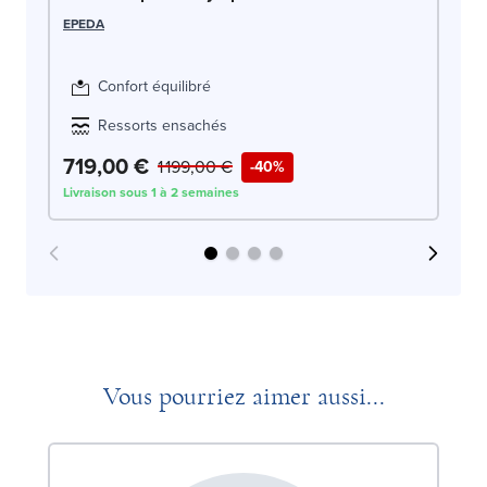
OLI
EPEDA
Confort équilibré
Ressorts ensachés
719,00 €
7
1 199,00 €
-40%
Livraison sous 1 à 2 semaines
Liv
Vous pourriez aimer aussi...