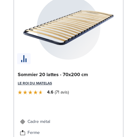
Ca
Sommier 20 lattes - 70x200 cm
LE
LE ROI DU MATELAS
4.6
71
avis
6
Liv
Cadre métal
Ferme