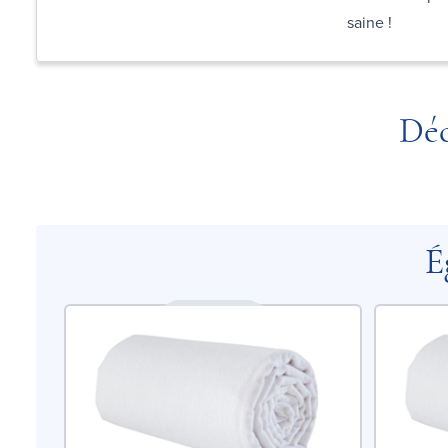
saine !
Déc
É