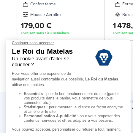
Confort ferme
Ferm
Mousse Aeroflex
Bois 
179,00 €
1 478
Livraison sous 1 à 2 semaines
Livraison so
LE ROI DU MATELAS
CONSEI
Notre histoire
Rendez-
Notre savoir-faire
Nos marques
Pour les professionnels