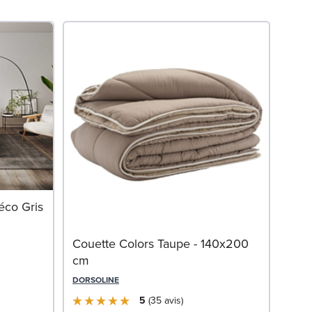
Offr
Mat
éco Gris
OLI
Couette Colors Taupe - 140x200
cm
DORSOLINE
5
35
avis