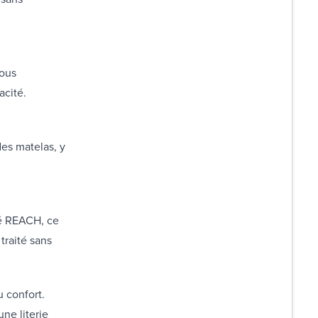
vous
acité.
es matelas, y
ié REACH, ce
traité sans
u confort.
ne literie