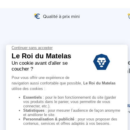
Qualité à prix mini
Continuez à rêver.
Profitez de 5% offerts sur vo
et recevez nos offres et actual
LE ROI DU MATELAS
CONSEI
Notre histoire
Rendez-
Notre savoir-faire
Nos marques
Pour les professionnels