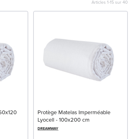
Articles
1
-
15
sur
40
 60x120
Protège Matelas Imperméable
Lyocell - 100x200 cm
DREAMWAY