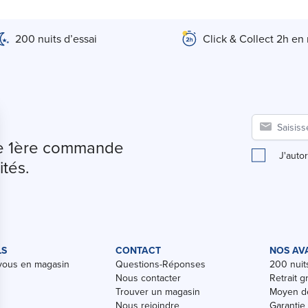
200 nuits d’essai
Click & Collect 2h en
tre 1ère commande
J'auto
ités.
LS
CONTACT
NOS AV
vous en magasin
Questions-Réponses
200 nuits
Nous contacter
Retrait g
Trouver un magasin
Moyen de
Nous rejoindre
Garantie