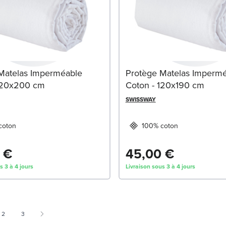
Matelas Imperméable
Protège Matelas Imperm
120x200 cm
Coton - 120x190 cm
SWISSWAY
coton
100% coton
 €
45,00 €
s 3 à 4 jours
Livraison sous 3 à 4 jours
 currently reading page
Page
Page
2
3