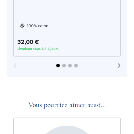
c
DO
100% coton
32,00 €
3
Livraison sous 3 à 4 jours
Liv
Vous pourriez aimer aussi...