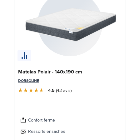
So
Matelas Polair - 140x190 cm
LE
DORSOLINE
4.5
43
avis
Confort ferme
Ressorts ensachés