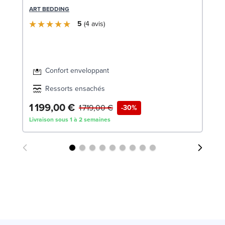
c
ART BEDDING
SW
5
4
avis
Confort enveloppant
Ressorts ensachés
1 199,00 €
1
1 719,00 €
-30%
Livraison sous 1 à 2 semaines
Liv