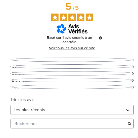
5
/
5
Basé sur
1
avis soumis à un
contrôle
Voir tous les avis sur ce site
5
étoiles
1
4
étoiles
0
3
étoiles
0
2
étoiles
0
1
étoile
0
Trier les avis