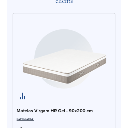
clients
Ma
AR
Matelas Virgam HR Gel - 90x200 cm
SWISSWAY