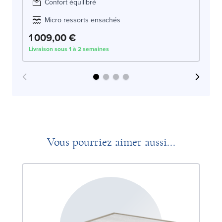
Confort équilibré
Micro ressorts ensachés
1 009,00 €
1
Livraison sous 1 à 2 semaines
Liv
Vous pourriez aimer aussi...