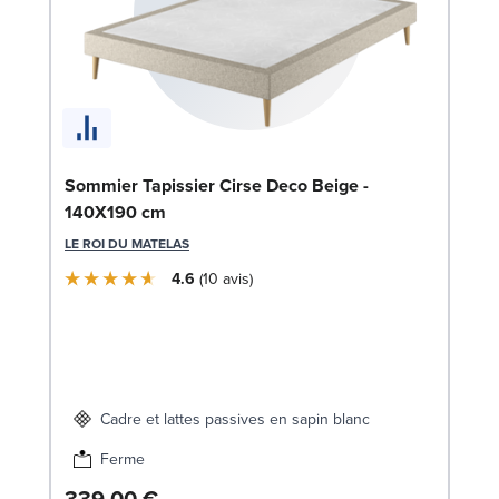
En
Sommier Tapissier Cirse Deco Beige -
1
140X190 cm
SW
LE ROI DU MATELAS
1
4.6
10
avis
Liv
Cadre et lattes passives en sapin blanc
Ferme
339,00 €