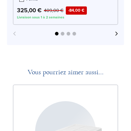
325,00 €
3
409,00 €
-84,00 €
Livraison sous 1 à 2 semaines
Liv
Vous pourriez aimer aussi...