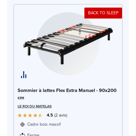
BACK TO SLEEP
So
Sommier à lattes Flex Extra Manuel - 90x200
c
cm
LE
LE ROI DU MATELAS
4.5
2
avis
Cadre bois massif
Ferme