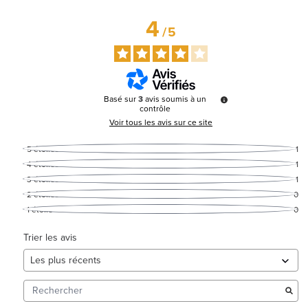
4
/
5
Basé sur
3
avis soumis à un
contrôle
Voir tous les avis sur ce site
5
étoiles
1
4
étoiles
1
3
étoiles
1
2
étoiles
0
1
étoile
0
Trier les avis