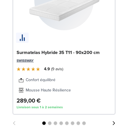
En
14
SW
Surmatelas Hybride 35 T11 - 90x200 cm
1
SWISSWAY
Liv
4.9
9
avis
Confort équilibré
Mousse Haute Résilience
289,00 €
Livraison sous 1 à 2 semaines