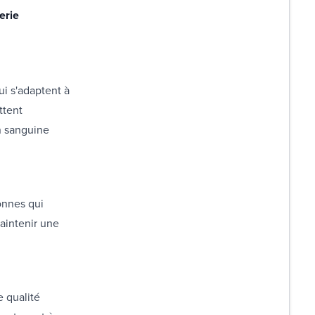
erie
ui s'adaptent à
ttent
on sanguine
onnes qui
aintenir une
e qualité