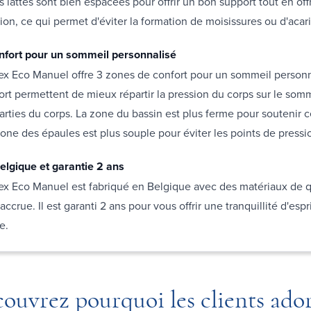
s lattes sont bien espacées pour offrir un bon support tout en off
ion, ce qui permet d'éviter la formation de moisissures ou d'acar
nfort pour un sommeil personnalisé
ex Eco Manuel offre 3 zones de confort pour un sommeil personn
rt permettent de mieux répartir la pression du corps sur le som
arties du corps. La zone du bassin est plus ferme pour soutenir c
zone des épaules est plus souple pour éviter les points de pressi
elgique et garantie 2 ans
ex Eco Manuel est fabriqué en Belgique avec des matériaux de q
accrue. Il est garanti 2 ans pour vous offrir une tranquillité d'espr
re.
ouvrez pourquoi les clients ado