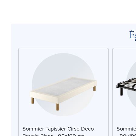
É
Sommier Tapissier Cirse Deco
Sommier
Boucle Blanc - 90x190 cm
- 90x19