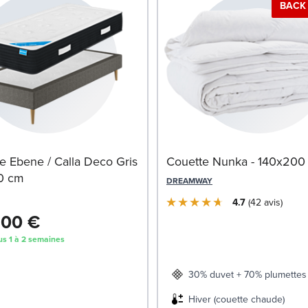
BACK 
 Ebene / Calla Deco Gris
Couette Nunka - 140x200
0 cm
DREAMWAY
4.7
42
avis
,00 €
us 1 à 2 semaines
30% duvet + 70% plumettes 
Hiver (couette chaude)