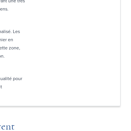
rant une très
iens.
alisé. Les
mier en
ette zone,
on.
ualité pour
it
rent