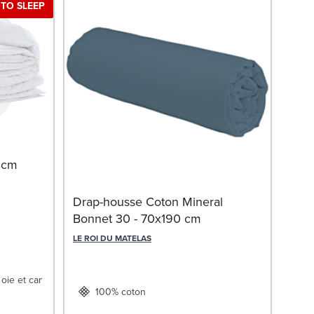
TO SLEEP
Mat
 cm
SWIS
Drap-housse Coton Mineral
Bonnet 30 - 70x190 cm
LE ROI DU MATELAS
oie et canard
100% coton