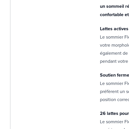
un sommeil ré
confortable e
Lattes actives
Le sommier Fle
votre morpholo
également de r
pendant votre
Soutien ferm
Le sommier Fle
préfèrent un 
position corre
26 lattes pour
Le sommier Fle