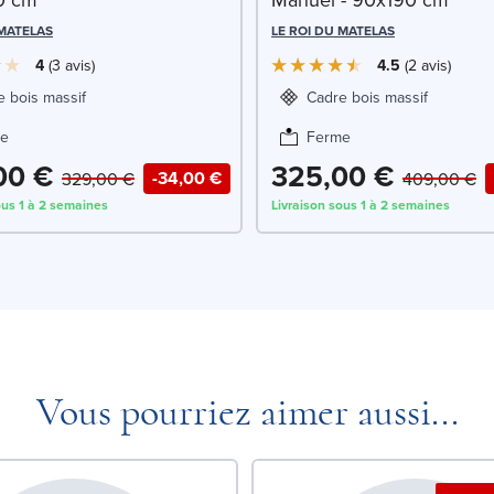
 MATELAS
LE ROI DU MATELAS
4
3
avis
4.5
2
avis
e bois massif
Cadre bois massif
e
Ferme
00 €
325,00 €
-34,00 €
329,00 €
409,00 €
ous 1 à 2 semaines
Livraison sous 1 à 2 semaines
Vous pourriez aimer aussi...