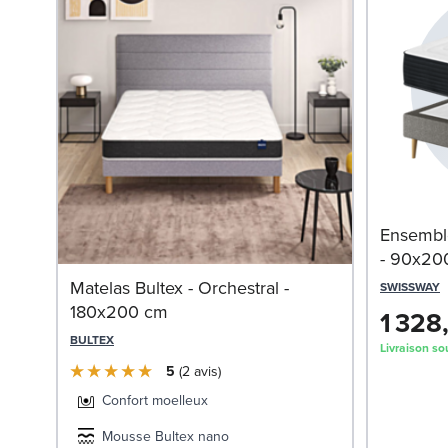
Ensemble
- 90x20
Matelas Bultex - Orchestral -
SWISSWAY
180x200 cm
1 328
BULTEX
Livraison so
5
2
avis
Confort moelleux
Mousse Bultex nano