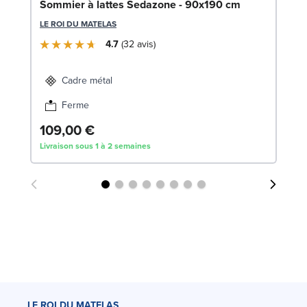
En
Sommier à lattes Sedazone - 90x190 cm
14
LE ROI DU MATELAS
SW
4.7
32
avis
1
Cadre métal
Liv
Ferme
109,00 €
Livraison sous 1 à 2 semaines
LE ROI DU MATELAS