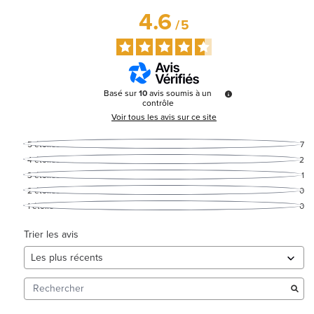
4.6
/
5
Basé sur
10
avis soumis à un
contrôle
Voir tous les avis sur ce site
5
étoiles
7
4
étoiles
2
3
étoiles
1
2
étoiles
0
1
étoile
0
Trier les avis