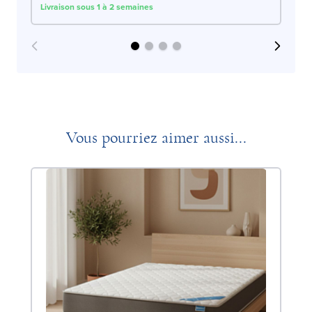
Livraison sous 1 à 2 semaines
Liv
Vous pourriez aimer aussi...