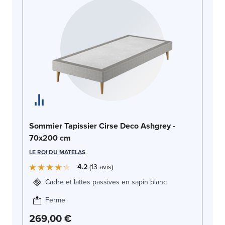
So
Sommier Tapissier Cirse Deco Ashgrey -
c
70x200 cm
LE
LE ROI DU MATELAS
4.2
13
avis
Cadre et lattes passives en sapin blanc
Ferme
269,00 €
2