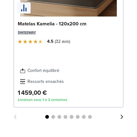
En
Matelas Kamelia - 120x200 cm
c
SWISSWAY
SW
4.5
32
avis
1
Liv
Confort équilibré
Ressorts ensachés
1 459,00 €
Livraison sous 1 à 2 semaines