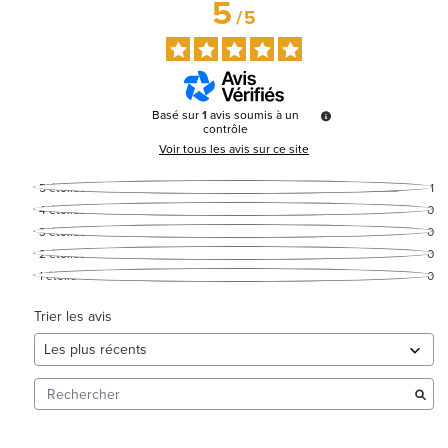
5
/
5
Basé sur
1
avis soumis à un
contrôle
Voir tous les avis sur ce site
5
étoiles
1
4
étoiles
0
3
étoiles
0
2
étoiles
0
1
étoile
0
Trier les avis