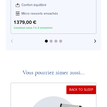
Confort équilibré
Micro ressorts ensachés
1 379,00 €
1
Livraison sous 1 à 2 semaines
Liv
Vous pourriez aimer aussi...
BACK TO SLEEP