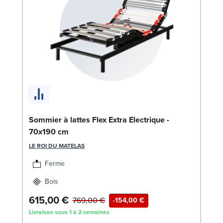
En
SW
Sommier à lattes Flex Extra Electrique -
1
70x190 cm
Liv
LE ROI DU MATELAS
Ferme
Bois
615,00 €
769,00 €
-154,00 €
Livraison sous 1 à 2 semaines