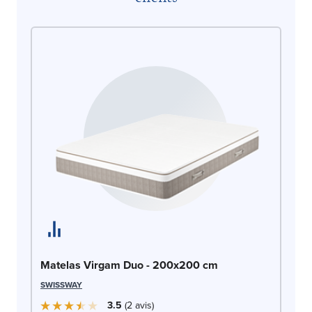
Ma
SW
Matelas Virgam Duo - 200x200 cm
SWISSWAY
3.5
2
avis