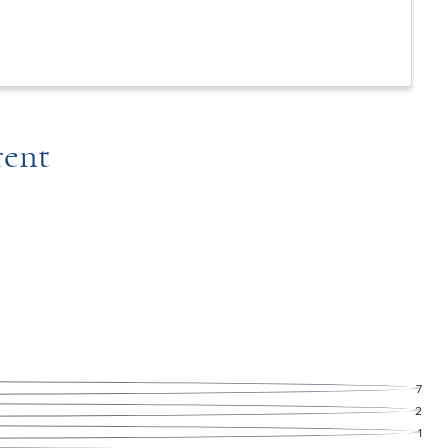
rent
7
2
1