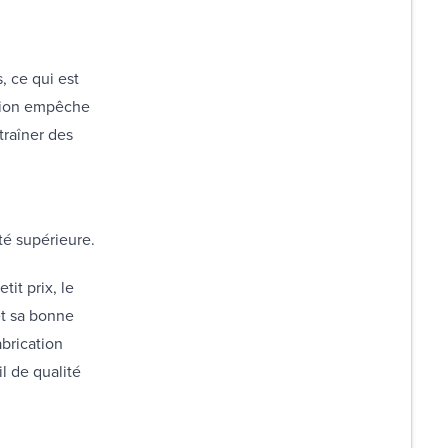
, ce qui est
ation empêche
traîner des
ité supérieure.
it prix, le
et sa bonne
abrication
l de qualité