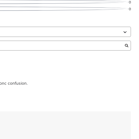
0
0
donc confusion.