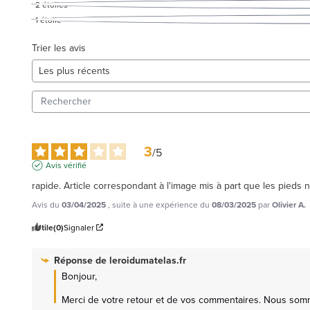
2
étoiles
1
étoile
Trier les avis
3
/
5
Avis vérifié
rapide. Article correspondant à l'image mis à part que les pieds ne
Avis du
03/04/2025
, suite à une expérience du
08/03/2025
par
Olivier A.
Utile
(0)
Signaler
Réponse de
leroidumatelas.fr
Bonjour,

Merci de votre retour et de vos commentaires. Nous somm