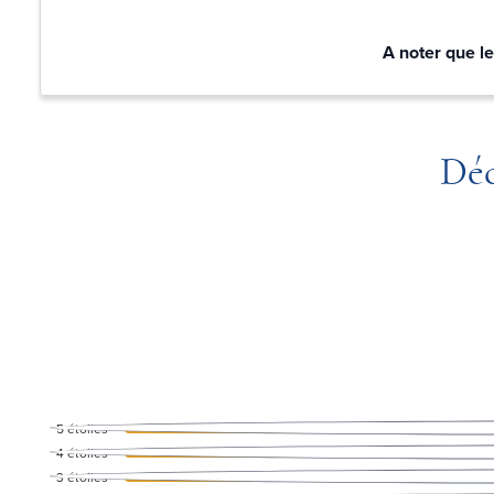
A noter que le
Déc
5
étoiles
4
étoiles
3
étoiles