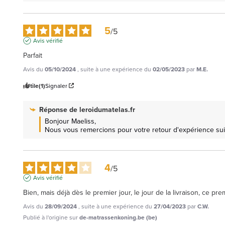
5
/
5
Avis vérifié
Parfait
Avis du
05/10/2024
, suite à une expérience du
02/05/2023
par
M.E.
Utile
(1)
Signaler
Réponse de
leroidumatelas.fr
Bonjour Maeliss, 

Nous vous remercions pour votre retour d'expérience suite
4
/
5
Avis vérifié
Bien, mais déjà dès le premier jour, le jour de la livraison, ce pre
Avis du
28/09/2024
, suite à une expérience du
27/04/2023
par
C.W.
Publié à l'origine sur
de-matrassenkoning.be (be)