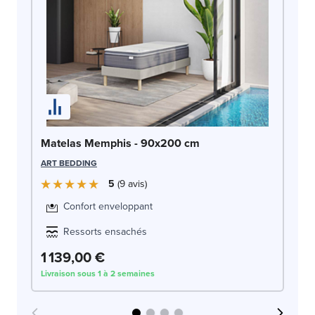
Ma
Matelas Memphis - 90x200 cm
SW
ART BEDDING
5
9
avis
Confort enveloppant
Ressorts ensachés
1 139,00 €
1
Livraison sous 1 à 2 semaines
Liv