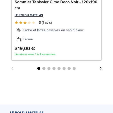
En
Sommier Tapissier Cirse Deco Noir - 120x190
1
cm
SW
LE ROI DU MATELAS
3
1
avis
1
Cadre et lattes passives en sapin blanc
Liv
Ferme
319,00 €
Livraison sous 1 à 2 semaines
LE ROI DU MATELAS