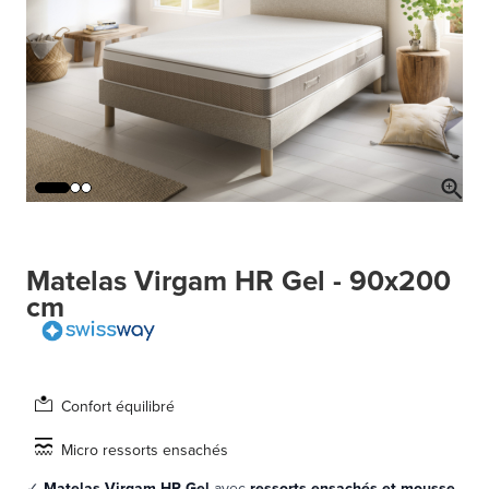
Matelas Virgam HR Gel - 90x200
cm
Confort équilibré
Micro ressorts ensachés
✓
Matelas Virgam HR Gel
avec
ressorts ensachés et mousse