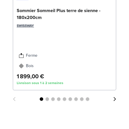
Ca
Sommier Sommeil Plus terre de sienne -
c
180x200cm
LE
SWISSWAY
6
Liv
Ferme
Bois
1 899,00 €
Livraison sous 1 à 2 semaines