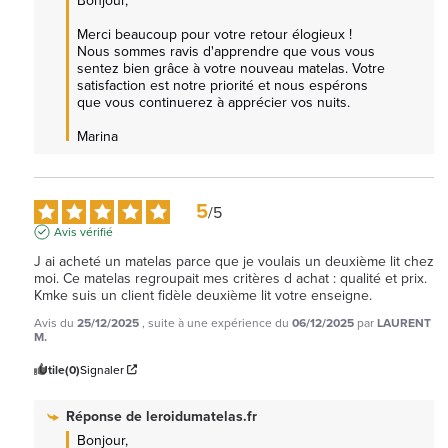
Bonjour,

Merci beaucoup pour votre retour élogieux ! 
Nous sommes ravis d'apprendre que vous vous 
sentez bien grâce à votre nouveau matelas. Votre 
satisfaction est notre priorité et nous espérons 
que vous continuerez à apprécier vos nuits.

Marina
5
/
5
Avis vérifié
J ai acheté un matelas parce que je voulais un deuxième lit chez 
moi. Ce matelas regroupait mes critères d achat : qualité et prix. 
Kmke suis un client fidèle deuxième lit votre enseigne.
Avis du
25/12/2025
, suite à une expérience du
06/12/2025
par
LAURENT
M.
Utile
(0)
Signaler
Réponse de
leroidumatelas.fr
Bonjour,
