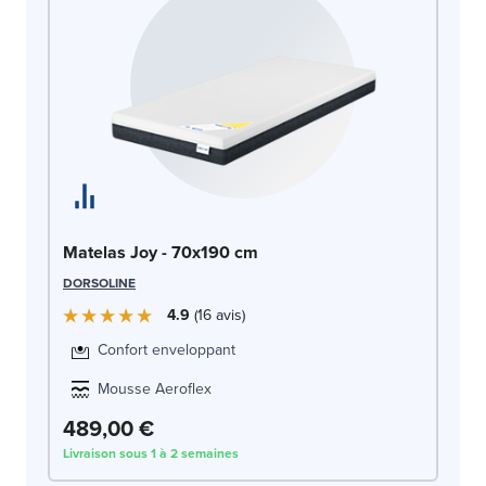
Ma
Matelas Joy - 70x190 cm
BU
DORSOLINE
4.9
16
avis
Confort enveloppant
Mousse Aeroflex
489,00 €
5
Livraison sous 1 à 2 semaines
Liv