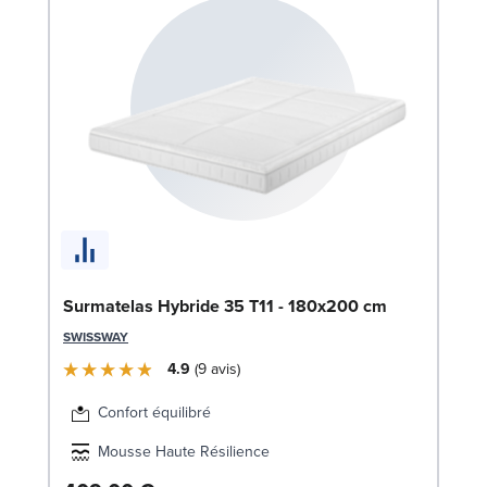
So
c
LE
Surmatelas Hybride 35 T11 - 180x200 cm
SWISSWAY
4.9
9
avis
Confort équilibré
Mousse Haute Résilience