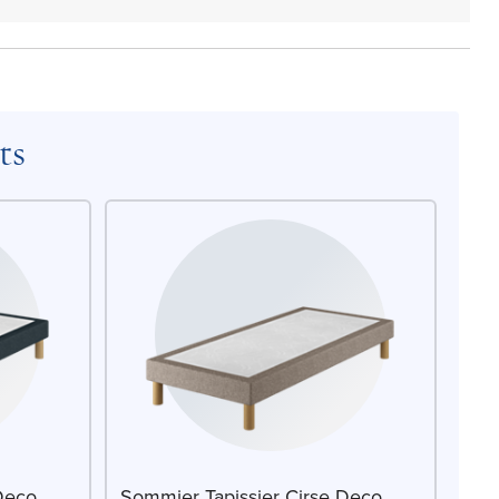
ts
Deco
Sommier Tapissier Cirse Deco