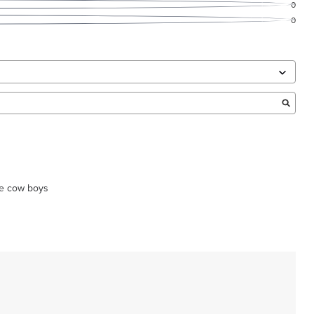
0
0
tre cow boys