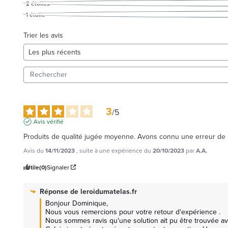
2
étoiles
1
étoile
Trier les avis
3
/
5
Avis vérifié
Produits de qualité jugée moyenne. Avons connu une erreur de liv
Avis du
14/11/2023
, suite à une expérience du
20/10/2023
par
A.A.
Utile
(0)
Signaler
Réponse de
leroidumatelas.fr
Bonjour Dominique, 

Nous vous remercions pour votre retour d'expérience .

Nous sommes ravis qu'une solution ait pu être trouvée ave