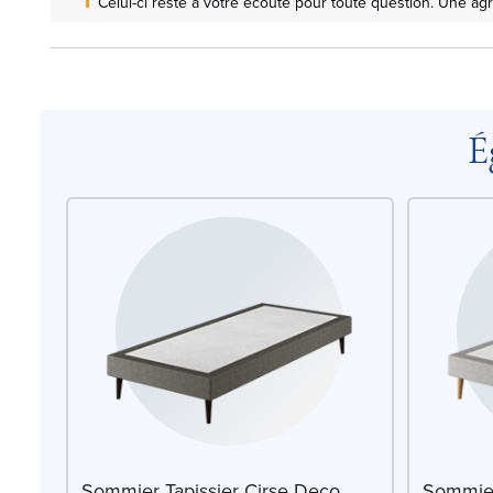
Celui-ci reste à votre écoute pour toute question. Une ag
É
Sommier Tapissier Cirse Deco
Sommier