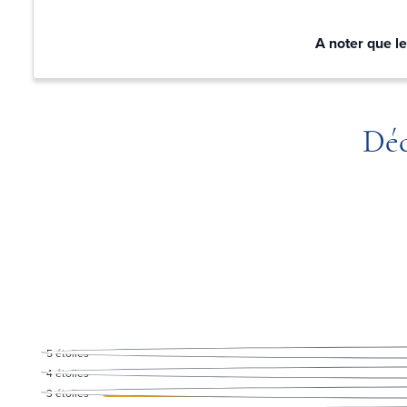
A noter que le
Déc
5
étoiles
4
étoiles
3
étoiles