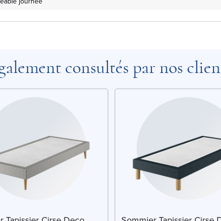
réable journée
galement consultés par nos clien
 Tapissier Cirse Deco
Sommier Tapissier Cirse 