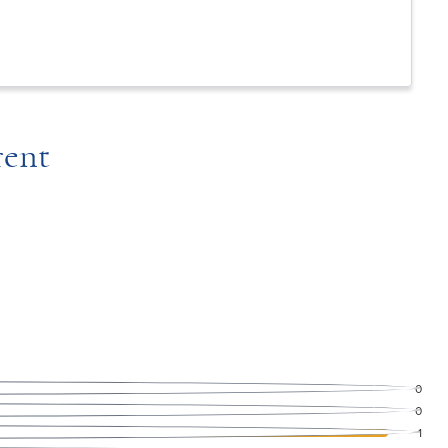
rent
0
0
1