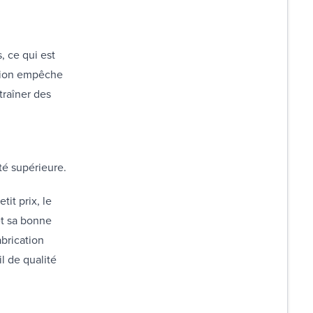
, ce qui est
ation empêche
traîner des
ité supérieure.
it prix, le
et sa bonne
abrication
l de qualité