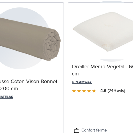
Oreiller Memo Vegetal - 
cm
usse Coton Vison Bonnet
DREAMWAY
x200 cm
4.6
249
avis
MATELAS
Confort ferme