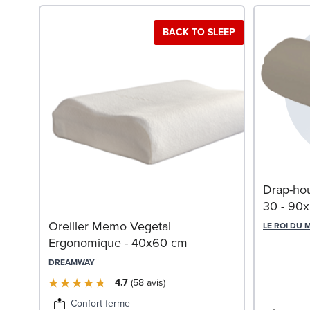
BACK TO SLEEP
Drap-ho
30 - 90
Oreiller Memo Vegetal
LE ROI DU 
Ergonomique - 40x60 cm
DREAMWAY
4.7
58
avis
en sapin blanc
Confort ferme