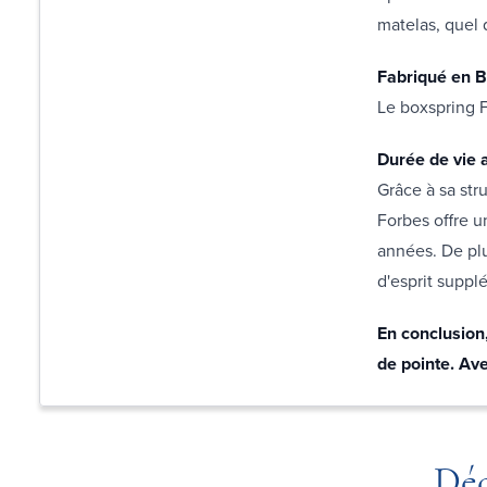
matelas, quel 
Fabriqué en B
Le boxspring F
Durée de vie 
Grâce à sa str
Forbes offre u
années. De plu
d'esprit suppl
En conclusion
de pointe. Av
Déc