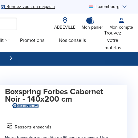
Rendez-vous en magasin
Luxembourg
Rechercher
ABBEVILLE
Mon panier
Mon compte
Trouvez
it
Promotions
Nos conseils
votre
matelas
Boxspring Forbes Cabernet
Noir - 140x200 cm
Ressorts ensachés
Notre boxspring (sans tête de lit) haut de gamme. Une