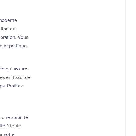
 moderne
ition de
coration. Vous
gn et pratique.
te qui assure
es en tissu, ce
ps. Profitez
 une stabilité
ité à toute
r votre