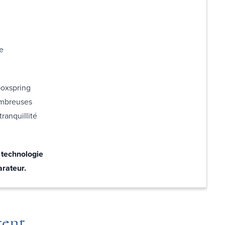
re
boxspring
nombreuses
ranquillité
 technologie
arateur.
rent