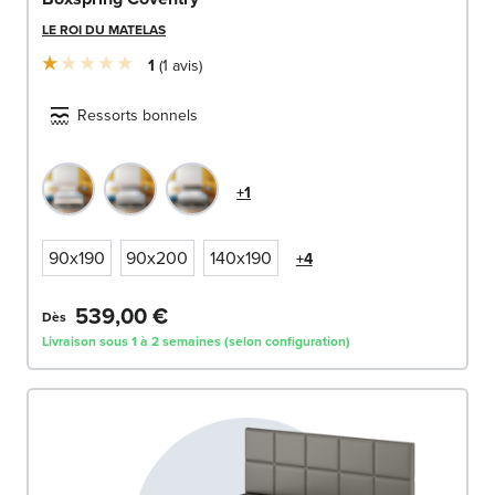
LE ROI DU MATELAS
1
1
avis
Ressorts bonnels
+1
90x190
90x200
140x190
+4
539,00 €
Dès
Livraison sous 1 à 2 semaines (selon configuration)