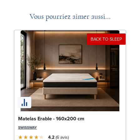
Vous pourriez aimer aussi...
BACK TO SLEEP
Li
Matelas Erable - 160x200 cm
LE
SWISSWAY
4.2
6
avis