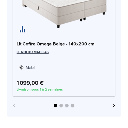
Li
LE
Lit Coffre Omega Beige - 140x200 cm
LE ROI DU MATELAS
Métal
1 099,00 €
1
Livraison sous 1 à 2 semaines
Liv