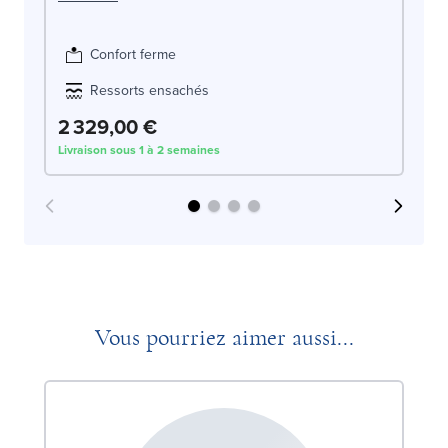
Confort ferme
Ressorts ensachés
2 329,00 €
2
Livraison sous 1 à 2 semaines
Liv
Vous pourriez aimer aussi...