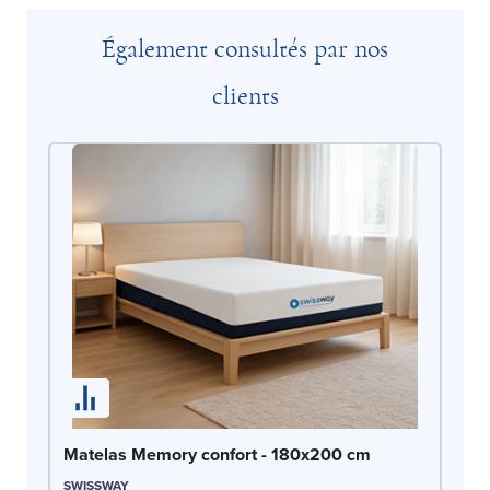
Également consultés par nos
clients
Ma
Matelas Memory confort - 180x200 cm
AR
SWISSWAY