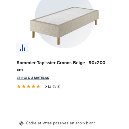
Bo
Sommier Tapissier Cronos Beige - 90x200
cm
LE
LE ROI DU MATELAS
5
2
avis
Cadre et lattes passives en sapin blanc