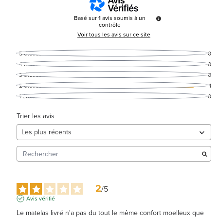
Basé sur
1
avis soumis à un
contrôle
Voir tous les avis sur ce site
5
étoiles
0
4
étoiles
0
3
étoiles
0
2
étoiles
1
1
étoile
0
Trier les avis
2
/
5
Avis vérifié
Le matelas livré n'a pas du tout le même confort moelleux que 